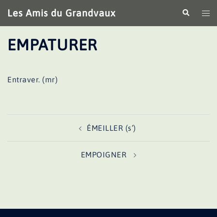
Aller
Les Amis du Grandvaux
Recherche
Ouv
au
le
contenu
me
EMPATURER
Entraver. (mr)
Navigation
ÉMEILLER (s’)
d’article
EMPOIGNER