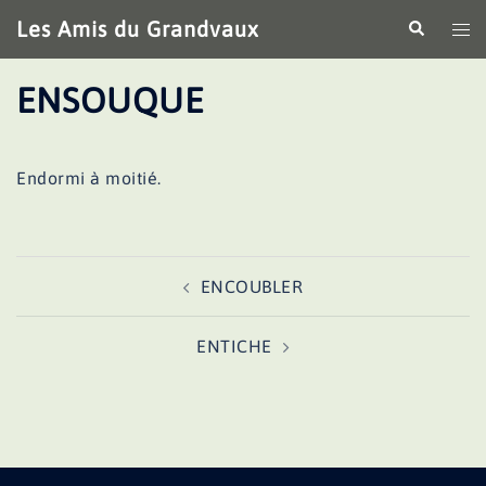
Aller
Les Amis du Grandvaux
Recherche
Ouv
au
le
contenu
me
ENSOUQUE
Endormi à moitié.
Navigation
ENCOUBLER
d’article
ENTICHE