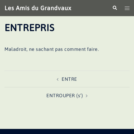
Aller
Les Amis du Grandvaux
Recherche
Ouv
au
le
contenu
me
ENTREPRIS
Maladroit, ne sachant pas comment faire.
Navigation
ENTRE
d’article
ENTROUPER (s’)