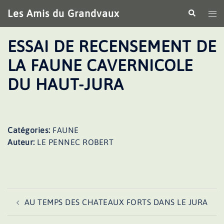
Aller
Les Amis du Grandvaux
Recherche
Ouv
au
le
contenu
me
ESSAI DE RECENSEMENT DE
LA FAUNE CAVERNICOLE
DU HAUT-JURA
Catégories:
FAUNE
Auteur:
LE PENNEC ROBERT
Navigation
AU TEMPS DES CHATEAUX FORTS DANS LE JURA
d’article