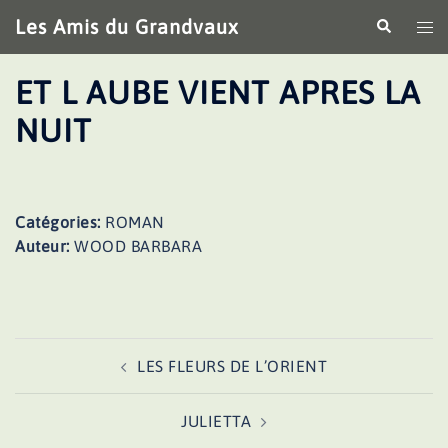
Aller
Les Amis du Grandvaux
Recherche
Ouv
au
le
contenu
me
ET L AUBE VIENT APRES LA
NUIT
Catégories:
ROMAN
Auteur:
WOOD BARBARA
Navigation
LES FLEURS DE L’ORIENT
d’article
JULIETTA