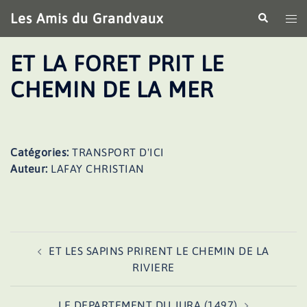
Aller
Les Amis du Grandvaux
Recherche
Ouv
au
le
contenu
me
ET LA FORET PRIT LE
CHEMIN DE LA MER
Catégories:
TRANSPORT D'ICI
Auteur:
LAFAY CHRISTIAN
Navigation
ET LES SAPINS PRIRENT LE CHEMIN DE LA
d’article
RIVIERE
LE DEPARTEMENT DU JURA (1497)