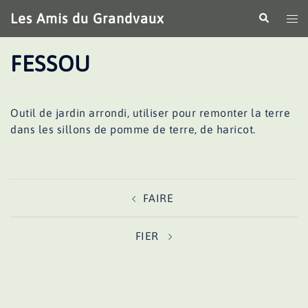
Aller
Les Amis du Grandvaux
Recherche
Ouv
au
le
contenu
me
FESSOU
Outil de jardin arrondi, utiliser pour remonter la terre
dans les sillons de pomme de terre, de haricot.
Navigation
FAIRE
d’article
FIER