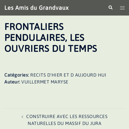
Aller
Les Amis du Grandvaux
Recherche
Ouv
au
le
contenu
me
FRONTALIERS
PENDULAIRES, LES
OUVRIERS DU TEMPS
Catégories:
RECITS D'HIER ET D AUJOURD HUI
Auteur:
VUILLERMET MARYSE
Navigation
CONSTRUIRE AVEC LES RESSOURCES
d’article
NATURELLES DU MASSIF DU JURA