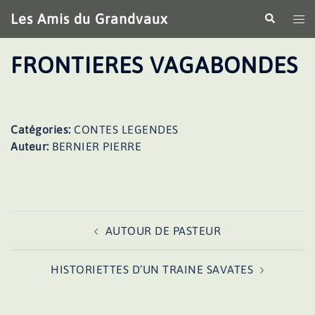
Aller
Les Amis du Grandvaux
Recherche
Ouv
au
le
contenu
me
FRONTIERES VAGABONDES
Catégories:
CONTES LEGENDES
Auteur:
BERNIER PIERRE
Navigation
AUTOUR DE PASTEUR
d’article
HISTORIETTES D’UN TRAINE SAVATES