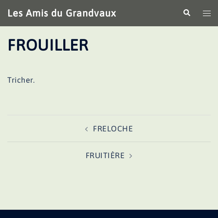
Aller
Les Amis du Grandvaux
Recherche
Ouv
au
le
contenu
me
FROUILLER
Tricher.
Navigation
FRELOCHE
d’article
FRUITIÈRE