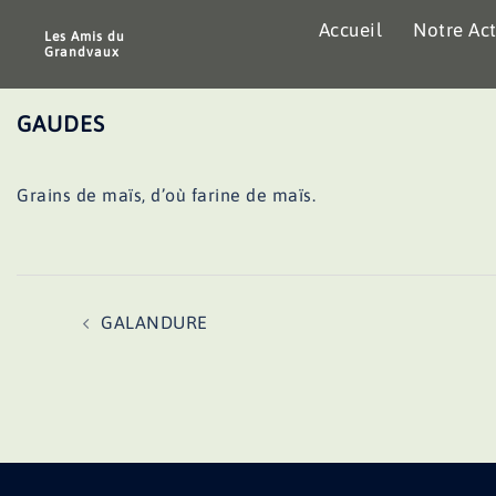
Aller
Accueil
Notre Act
au
Les Amis du
Grandvaux
contenu
GAUDES
Grains de maïs, d’où farine de maïs.
Navigation
GALANDURE
d’article