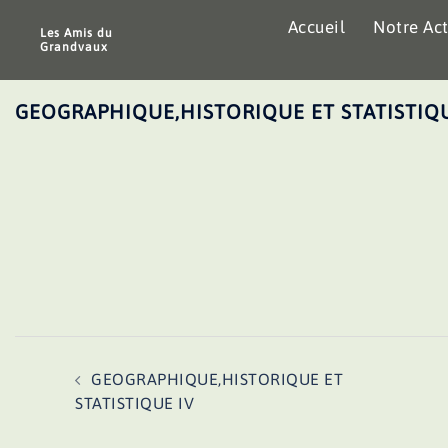
Aller
Accueil
Notre Act
au
Les Amis du
Grandvaux
contenu
GEOGRAPHIQUE,HISTORIQUE ET STATISTIQU
Navigation
GEOGRAPHIQUE,HISTORIQUE ET
d’article
STATISTIQUE IV