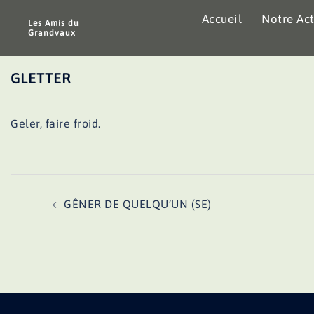
Aller
Accueil
Notre Act
au
Les Amis du
Grandvaux
contenu
GLETTER
Geler, faire froid.
Navigation
GÊNER DE QUELQU’UN (SE)
d’article