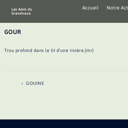
Aller
Accueil
Notre Act
au
Les Amis du
Grandvaux
contenu
GOUR
Trou profond dans le lit d’une rivière.(mr)
Navigation
GOUINE
d’article