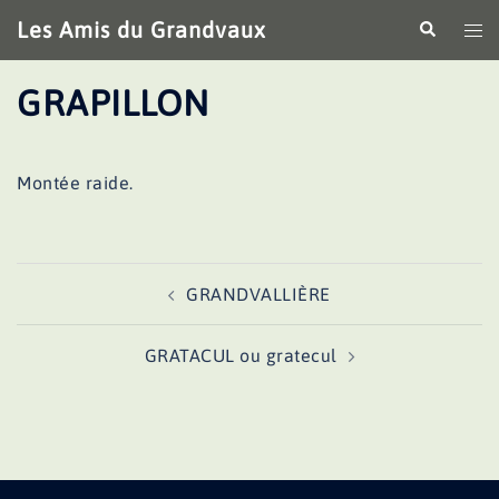
Aller
Les Amis du Grandvaux
Recherche
Ouv
au
le
contenu
me
GRAPILLON
Montée raide.
Navigation
GRANDVALLIÈRE
d’article
GRATACUL ou gratecul