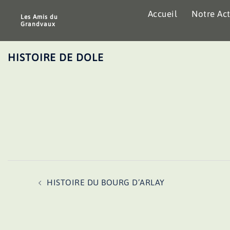
Aller
Accueil
Notre Act
au
Les Amis du
Grandvaux
contenu
HISTOIRE DE DOLE
Navigation
HISTOIRE DU BOURG D’ARLAY
d’article