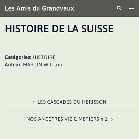
Aller
Les Amis du Grandvaux
Recherche
Ouv
au
le
contenu
me
HISTOIRE DE LA SUISSE
Catégories:
HISTOIRE
Auteur:
MARTIN William
Navigation
LES CASCADES DU HERISSON
d’article
NOS ANCETRES VIE & METIERS n 1