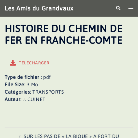
Aller
Les Amis du Grandvaux
Recherche
Ouv
au
le
contenu
me
HISTOIRE DU CHEMIN DE
FER EN FRANCHE-COMTE
TÉLÉCHARGER
Type de fichier :
pdf
File Size:
3 Mo
Catégories:
TRANSPORTS
Auteur:
J. CUINET
Navigation
SUR LES PAS DE « LA BIQUE » A FORT DU