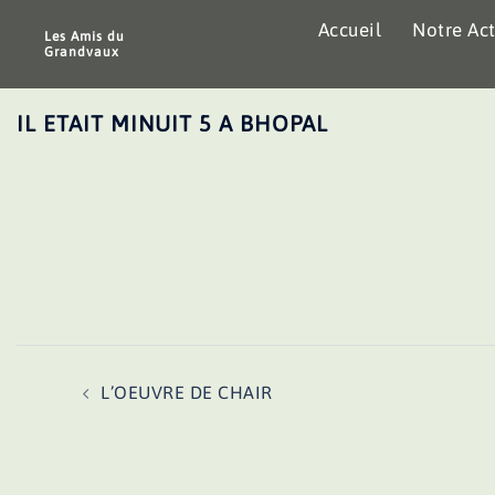
Aller
Accueil
Notre Act
au
Les Amis du
Grandvaux
contenu
IL ETAIT MINUIT 5 A BHOPAL
Navigation
L’OEUVRE DE CHAIR
d’article