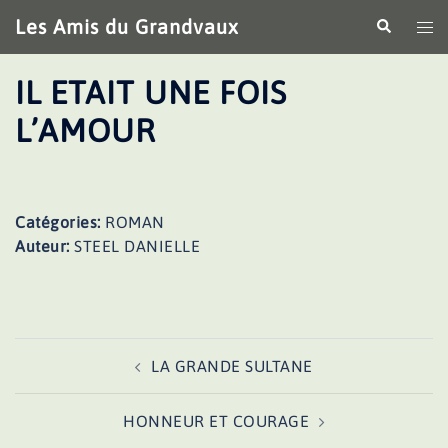
Aller
Les Amis du Grandvaux
Recherche
Ouv
au
le
contenu
me
IL ETAIT UNE FOIS
L’AMOUR
Catégories:
ROMAN
Auteur:
STEEL DANIELLE
Navigation
LA GRANDE SULTANE
d’article
HONNEUR ET COURAGE