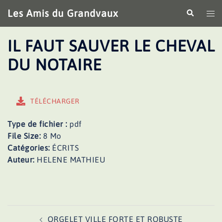
Aller
Les Amis du Grandvaux
Recherche
Ouv
au
le
contenu
me
IL FAUT SAUVER LE CHEVAL
DU NOTAIRE
TÉLÉCHARGER
Type de fichier :
pdf
File Size:
8 Mo
Catégories:
ÉCRITS
Auteur:
HELENE MATHIEU
Navigation
ORGELET VILLE FORTE ET ROBUSTE