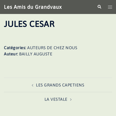
Aller
Les Amis du Grandvaux
Recherche
Ouv
au
le
contenu
me
JULES CESAR
Catégories:
AUTEURS DE CHEZ NOUS
Auteur:
BAILLY AUGUSTE
Navigation
LES GRANDS CAPETIENS
d’article
LA VESTALE