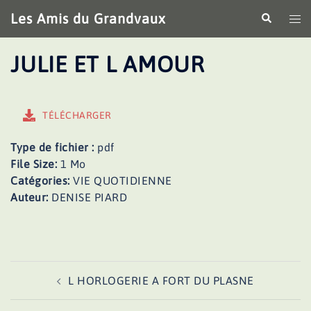
Aller
Les Amis du Grandvaux
Recherche
Ouv
au
le
contenu
me
JULIE ET L AMOUR
TÉLÉCHARGER
Type de fichier :
pdf
File Size:
1 Mo
Catégories:
VIE QUOTIDIENNE
Auteur:
DENISE PIARD
Navigation
L HORLOGERIE A FORT DU PLASNE
d’article