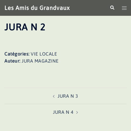
Aller
Les Amis du Grandvaux
Recherche
Ouv
au
le
contenu
me
JURA N 2
Catégories:
VIE LOCALE
Auteur:
JURA MAGAZINE
Navigation
JURA N 3
d’article
JURA N 4