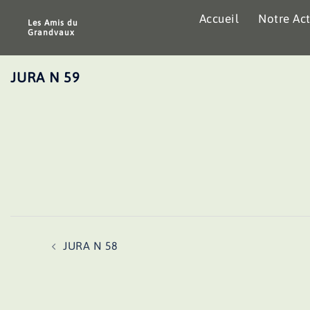
Aller
Accueil
Notre Act
au
Les Amis du
Grandvaux
contenu
JURA N 59
Navigation
JURA N 58
d’article