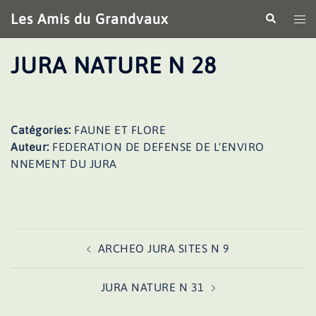
Aller
Les Amis du Grandvaux
Recherche
Ouv
au
le
contenu
me
JURA NATURE N 28
Catégories:
FAUNE ET FLORE
Auteur:
FEDERATION DE DEFENSE DE L'ENVIRO
NNEMENT DU JURA
Navigation
ARCHEO JURA SITES N 9
d’article
JURA NATURE N 31