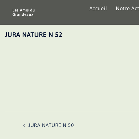
Aller
Accueil
Notre Act
au
Les Amis du
Grandvaux
contenu
JURA NATURE N 52
Navigation
JURA NATURE N 50
d’article