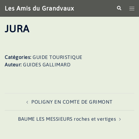
Aller
Les Amis du Grandvaux
Recherche
Ouv
au
le
contenu
me
JURA
Catégories:
GUIDE TOURISTIQUE
Auteur:
GUIDES GALLIMARD
Navigation
POLIGNY EN COMTE DE GRIMONT
d’article
BAUME LES MESSIEURS roches et vertiges