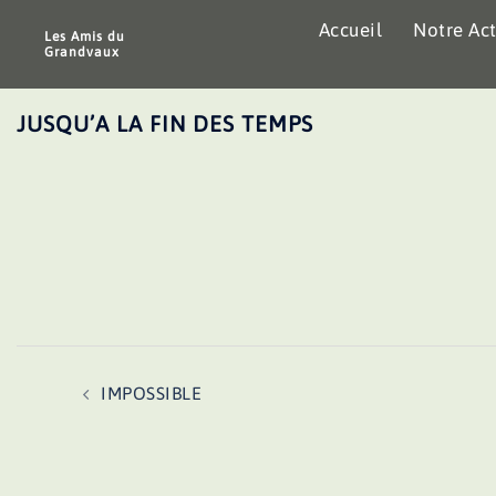
Aller
Accueil
Notre Act
au
Les Amis du
Grandvaux
contenu
JUSQU’A LA FIN DES TEMPS
Navigation
IMPOSSIBLE
d’article