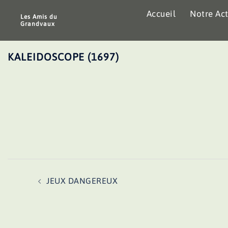
Aller
Accueil
Notre Act
au
Les Amis du
Grandvaux
contenu
KALEIDOSCOPE (1697)
Navigation
JEUX DANGEREUX
d’article