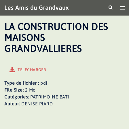
Aller
Les Amis du Grandvaux
Recherche
Ouv
au
le
contenu
me
LA CONSTRUCTION DES
MAISONS
GRANDVALLIERES
TÉLÉCHARGER
Type de fichier :
pdf
File Size:
2 Mo
Catégories:
PATRIMOINE BATI
Auteur:
DENISE PIARD