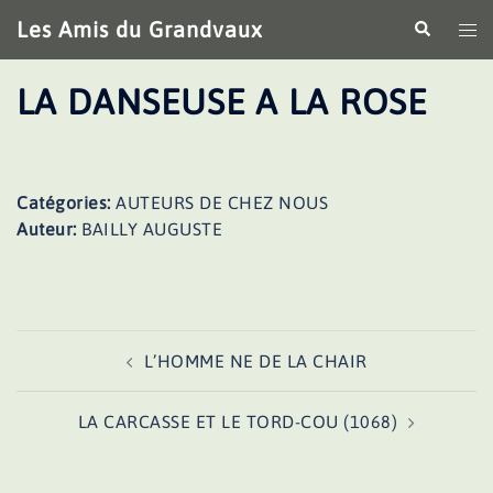
Aller
Les Amis du Grandvaux
Recherche
Ouv
au
le
contenu
me
LA DANSEUSE A LA ROSE
Catégories:
AUTEURS DE CHEZ NOUS
Auteur:
BAILLY AUGUSTE
Navigation
L’HOMME NE DE LA CHAIR
d’article
LA CARCASSE ET LE TORD-COU (1068)