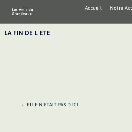
Aller
Accueil
Notre Act
au
Les Amis du
Grandvaux
contenu
LA FIN DE L ETE
Navigation
ELLE N ETAIT PAS D ICI
d’article