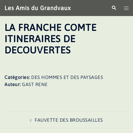
Aller
Les Amis du Grandvaux
Recherche
Ouv
au
le
contenu
me
LA FRANCHE COMTE
ITINERAIRES DE
DECOUVERTES
Catégories:
DES HOMMES ET DES PAYSAGES
Auteur:
GAST RENE
Navigation
FAUVETTE DES BROUSSAILLES
d’article