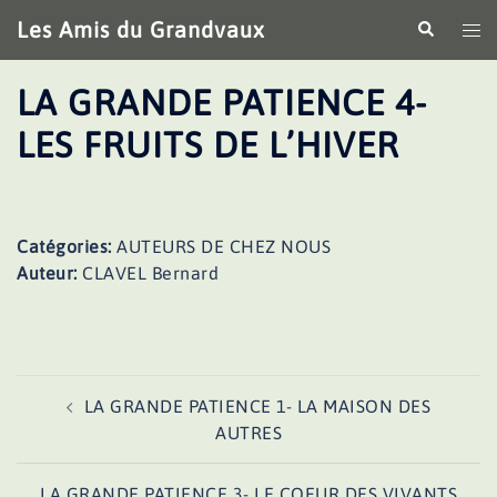
Aller
Les Amis du Grandvaux
Recherche
Ouv
au
le
contenu
me
LA GRANDE PATIENCE 4-
LES FRUITS DE L’HIVER
Catégories:
AUTEURS DE CHEZ NOUS
Auteur:
CLAVEL Bernard
Navigation
LA GRANDE PATIENCE 1- LA MAISON DES
d’article
AUTRES
LA GRANDE PATIENCE 3- LE COEUR DES VIVANTS