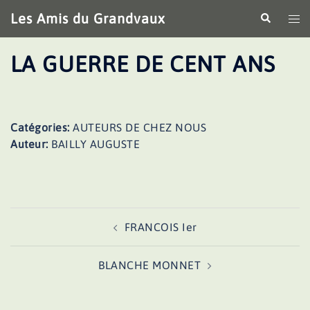
Aller
Les Amis du Grandvaux
Recherche
Ouv
au
le
contenu
me
LA GUERRE DE CENT ANS
Catégories:
AUTEURS DE CHEZ NOUS
Auteur:
BAILLY AUGUSTE
Navigation
FRANCOIS Ier
d’article
BLANCHE MONNET