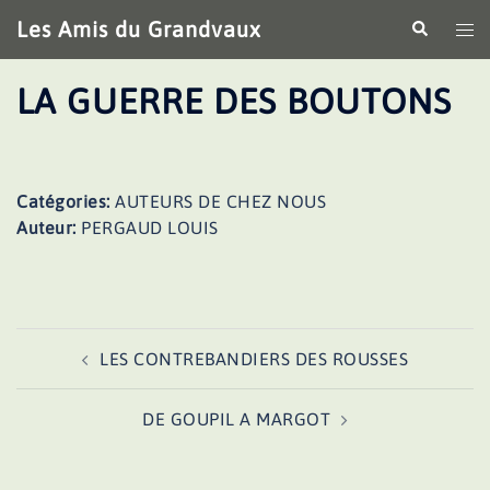
Aller
Les Amis du Grandvaux
Recherche
Ouv
au
le
contenu
me
LA GUERRE DES BOUTONS
Catégories:
AUTEURS DE CHEZ NOUS
Auteur:
PERGAUD LOUIS
Navigation
LES CONTREBANDIERS DES ROUSSES
d’article
DE GOUPIL A MARGOT