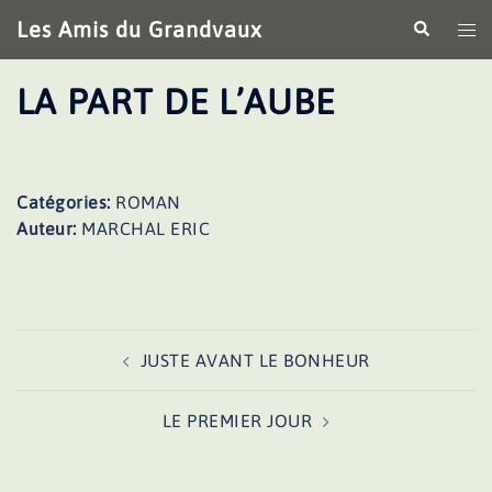
Aller
Les Amis du Grandvaux
Recherche
Ouv
au
le
contenu
me
LA PART DE L’AUBE
Catégories:
ROMAN
Auteur:
MARCHAL ERIC
Navigation
JUSTE AVANT LE BONHEUR
d’article
LE PREMIER JOUR