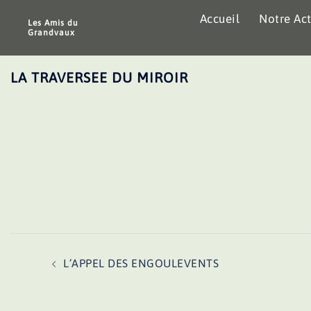
Aller
Accueil
Notre Act
au
Les Amis du
Grandvaux
contenu
LA TRAVERSEE DU MIROIR
Navigation
L’APPEL DES ENGOULEVENTS
d’article