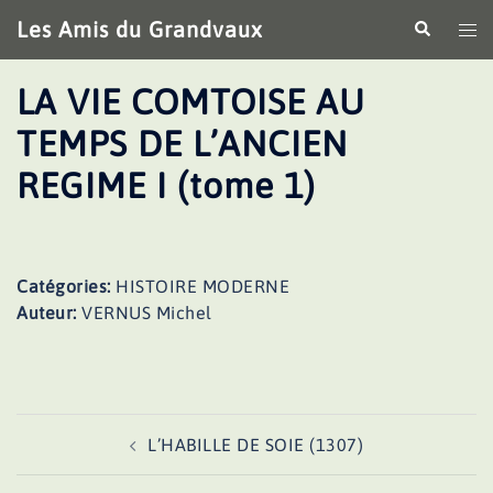
Aller
Les Amis du Grandvaux
Recherche
Ouv
au
le
contenu
me
LA VIE COMTOISE AU
TEMPS DE L’ANCIEN
REGIME I (tome 1)
Catégories:
HISTOIRE MODERNE
Auteur:
VERNUS Michel
Navigation
L’HABILLE DE SOIE (1307)
d’article