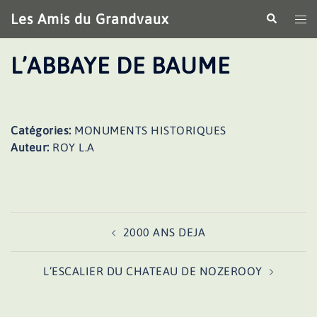
Aller
Les Amis du Grandvaux
Recherche
Ouv
au
le
contenu
me
L’ABBAYE DE BAUME
Catégories:
MONUMENTS HISTORIQUES
Auteur:
ROY L.A
Navigation
2000 ANS DEJA
d’article
L’ESCALIER DU CHATEAU DE NOZEROOY