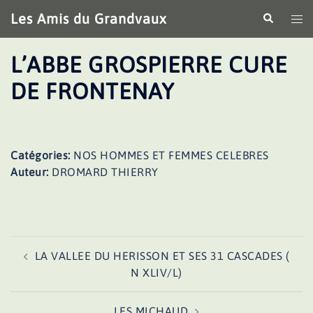
Aller
Les Amis du Grandvaux
Recherche
Ouv
au
le
contenu
me
L’ABBE GROSPIERRE CURE
DE FRONTENAY
Catégories:
NOS HOMMES ET FEMMES CELEBRES
Auteur:
DROMARD THIERRY
Navigation
LA VALLEE DU HERISSON ET SES 31 CASCADES (
d’article
N XLIV/L)
LES MICHAUD