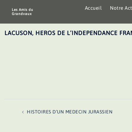
Aller
Accueil
Notre Act
au
Les Amis du
Grandvaux
contenu
LACUSON, HEROS DE L’INDEPENDANCE FR
Navigation
HISTOIRES D’UN MEDECIN JURASSIEN
d’article