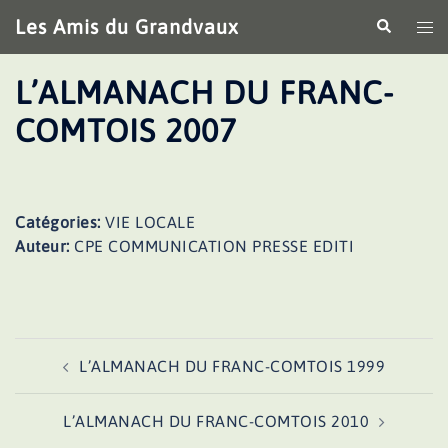
Aller
Les Amis du Grandvaux
Recherche
Ouv
au
le
contenu
me
L’ALMANACH DU FRANC-
COMTOIS 2007
Catégories:
VIE LOCALE
Auteur:
CPE COMMUNICATION PRESSE EDITI
Navigation
L’ALMANACH DU FRANC-COMTOIS 1999
d’article
L’ALMANACH DU FRANC-COMTOIS 2010