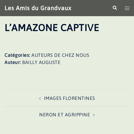
Aller
Les Amis du Grandvaux
Recherche
Ouv
au
le
contenu
me
L’AMAZONE CAPTIVE
Catégories:
AUTEURS DE CHEZ NOUS
Auteur:
BAILLY AUGUSTE
Navigation
IMAGES FLORENTINES
d’article
NERON ET AGRIPPINE