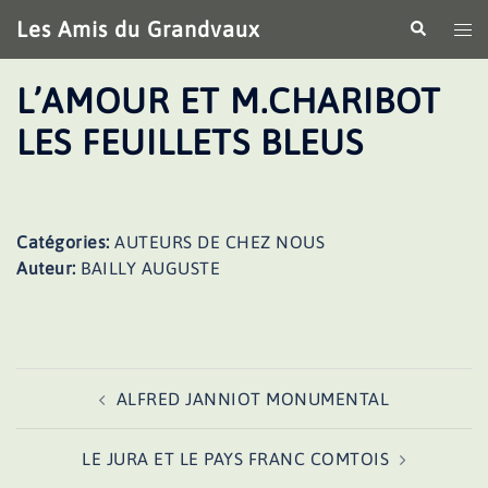
Aller
Les Amis du Grandvaux
Recherche
Ouv
au
le
contenu
me
L’AMOUR ET M.CHARIBOT
LES FEUILLETS BLEUS
Catégories:
AUTEURS DE CHEZ NOUS
Auteur:
BAILLY AUGUSTE
Navigation
ALFRED JANNIOT MONUMENTAL
d’article
LE JURA ET LE PAYS FRANC COMTOIS