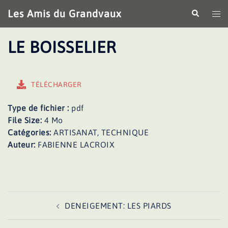
Aller
Les Amis du Grandvaux
Recherche
Ouv
au
le
contenu
me
LE BOISSELIER
TÉLÉCHARGER
Type de fichier :
pdf
File Size:
4 Mo
Catégories:
ARTISANAT, TECHNIQUE
Auteur:
FABIENNE LACROIX
Navigation
DENEIGEMENT: LES PIARDS
d’article