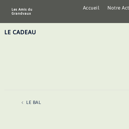
Aller
Accueil
Notre Act
au
Les Amis du
Grandvaux
contenu
LE CADEAU
Navigation
LE BAL
d’article