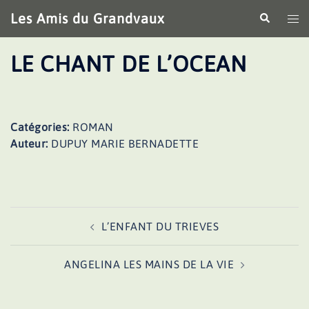
Aller
Les Amis du Grandvaux
Recherche
Ouv
au
le
contenu
me
LE CHANT DE L’OCEAN
Catégories:
ROMAN
Auteur:
DUPUY MARIE BERNADETTE
Navigation
L’ENFANT DU TRIEVES
d’article
ANGELINA LES MAINS DE LA VIE