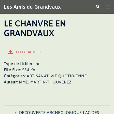
Aller
Les Amis du Grandvaux
Recherche
Ouv
au
le
contenu
me
LE CHANVRE EN
GRANDVAUX
TÉLÉCHARGER
Type de fichier :
pdf
File Size:
584 Ko
Catégories:
ARTISANAT, VIE QUOTIDIENNE
Auteur:
MME. MARTIN-THOUVEREZ
Navigation
DECOUVERTE ARCHEOLOGIQUE LAC DES